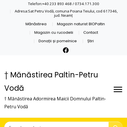
Telefon:+40 233 893 468 / 0734.171.300
Adresa:Sat Petru Vodă, comuna Poiana Teiului, cod 617346,
jud. Neamţ
Mănăstirea
Magazin naturist BIOPaltin
Magazin cu rucodelii
Contact
Donații și pomelnice
Știri
† Mănăstirea Paltin-Petru
Vodă
† Mănăstirea Adormirea Maicii Domnului Paltin-
Petru Vodă