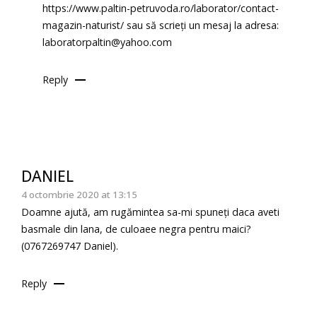
https://www.paltin-petruvoda.ro/laborator/contact-
magazin-naturist/
sau să scrieți un mesaj la adresa:
laboratorpaltin@yahoo.com
Reply
DANIEL
4 octombrie 2020 at 13:15
Doamne ajută, am rugămintea sa-mi spuneți daca aveti
basmale din lana, de culoaee negra pentru maici?
(0767269747 Daniel).
Reply