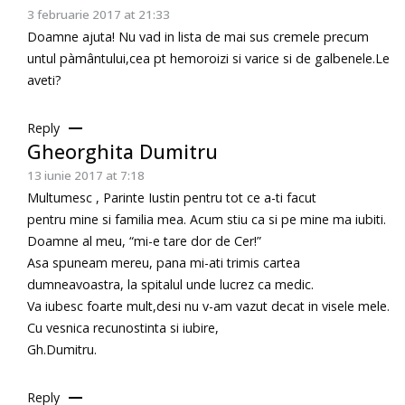
3 februarie 2017 at 21:33
Doamne ajuta! Nu vad in lista de mai sus cremele precum
untul pàmântului,cea pt hemoroizi si varice si de galbenele.Le
aveti?
Reply
Gheorghita Dumitru
13 iunie 2017 at 7:18
Multumesc , Parinte Iustin pentru tot ce a-ti facut
pentru mine si familia mea. Acum stiu ca si pe mine ma iubiti.
Doamne al meu, “mi-e tare dor de Cer!”
Asa spuneam mereu, pana mi-ati trimis cartea
dumneavoastra, la spitalul unde lucrez ca medic.
Va iubesc foarte mult,desi nu v-am vazut decat in visele mele.
Cu vesnica recunostinta si iubire,
Gh.Dumitru.
Reply