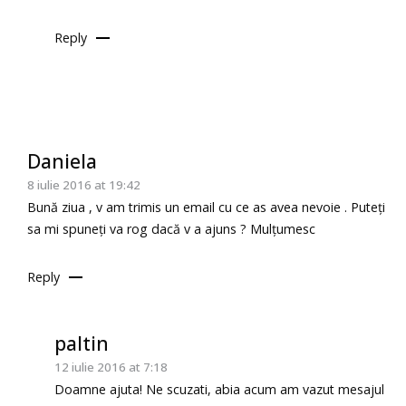
Reply
Daniela
8 iulie 2016 at 19:42
Bună ziua , v am trimis un email cu ce as avea nevoie . Puteți
sa mi spuneți va rog dacă v a ajuns ? Mulțumesc
Reply
paltin
12 iulie 2016 at 7:18
Doamne ajuta! Ne scuzati, abia acum am vazut mesajul