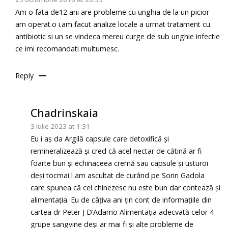
Am o fata de12 ani are probleme cu unghia de la un picior
am operat.o i.am facut analize locale a urmat tratament cu
antibiotic si un se vindeca mereu curge de sub unghie infectie
ce imi recomandati multumesc.
Reply
Chadrinskaia
3 iulie 2023 at 1:31
Eu i aș da Argilă capsule care detoxifică și
remineralizează și cred că acel nectar de cătină ar fi
foarte bun și echinaceea cremă sau capsule și usturoi
deși tocmai l am ascultat de curând pe Sorin Gadola
care spunea că cel chinezesc nu este bun dar contează și
alimentația. Eu de câțiva ani țin cont de informațiile din
cartea dr Peter J D’Adamo Alimentația adecvată celor 4
grupe sangvine deși ar mai fi și alte probleme de