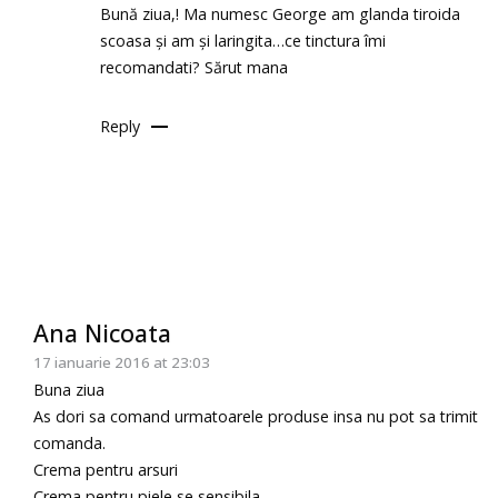
Bună ziua,! Ma numesc George am glanda tiroida
scoasa și am și laringita…ce tinctura îmi
recomandati? Sărut mana
Reply
Ana Nicoata
17 ianuarie 2016 at 23:03
Buna ziua
As dori sa comand urmatoarele produse insa nu pot sa trimit
comanda.
Crema pentru arsuri
Crema pentru piele se sensibila