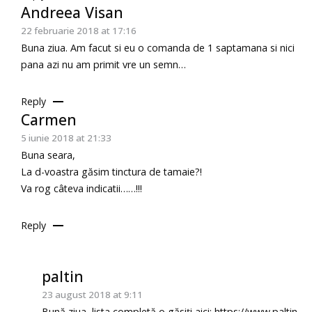
Andreea Visan
22 februarie 2018 at 17:16
Buna ziua. Am facut si eu o comanda de 1 saptamana si nici
pana azi nu am primit vre un semn…
Reply
Carmen
5 iunie 2018 at 21:33
Buna seara,
La d-voastra găsim tinctura de tamaie?!
Va rog câteva indicatii……!!!
Reply
paltin
23 august 2018 at 9:11
Bună ziua, lista completă o găsiți aici:
https://www.paltin-