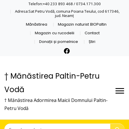
Telefon:+40 233 893 468 / 0734.171.300
Adresa:Sat Petru Vodă, comuna Poiana Teiului, cod 617346,
jud. Neamţ
Mănăstirea
Magazin naturist BIOPaltin
Magazin cu rucodelii
Contact
Donații și pomelnice
Știri
† Mănăstirea Paltin-Petru
Vodă
† Mănăstirea Adormirea Maicii Domnului Paltin-
Petru Vodă