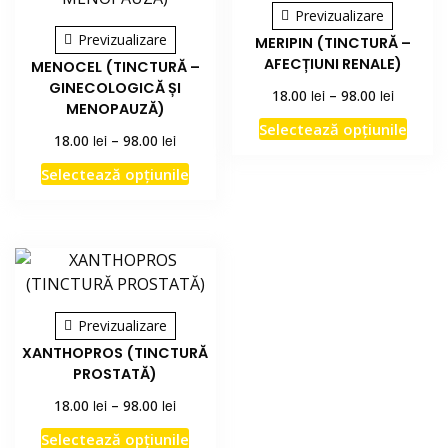
Previzualizare
Previzualizare
MERIPIN (TINCTURĂ –
AFECȚIUNI RENALE)
MENOCEL (TINCTURĂ –
GINECOLOGICĂ ȘI
Interval
lei
lei
18.00
–
98.00
MENOPAUZĂ)
de
Acest
Selectează opțiunile
prețuri:
Interval
lei
lei
18.00
–
98.00
prod
18.00 lei
de
Acest
are
Selectează opțiunile
până
prețuri:
produs
la
mai
18.00 lei
98.00 lei
are
mult
până
la
mai
variați
98.00 lei
multe
Opțiu
variații.
pot
Opțiunile
fi
Previzualizare
pot
alese
XANTHOPROS (TINCTURĂ
fi
în
PROSTATĂ)
alese
pagi
Interval
lei
lei
18.00
–
98.00
în
produ
de
pagina
Acest
Selectează opțiunile
prețuri: