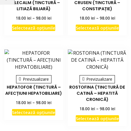
COLECALM (TINCTURĂ –
CRUSEN (TINCTURĂ –
LITIAZĂ BILIARĂ)
CONSTIPAȚIE)
Interval
Interval
lei
lei
lei
lei
18.00
–
98.00
18.00
–
98.00
de
de
Acest
Acest
Selectează opțiunile
Selectează opțiunile
prețuri:
prețuri:
produs
prod
18.00 lei
18.00 lei
are
are
până
până
la
la
mai
mai
98.00 lei
98.00 lei
multe
mult
variații.
variați
Opțiunile
Opțiu
pot
pot
Previzualizare
Previzualizare
fi
fi
HEPATOFOR (TINCTURĂ –
ROSTOFINA (TINCTURĂ DE
alese
alese
AFECȚIUNI HEPATOBILIARE)
CATINĂ – HEPATITĂ
în
în
CRONICĂ)
Interval
lei
lei
18.00
–
98.00
pagina
pagi
de
Interval
lei
lei
18.00
–
98.00
produsului.
produ
Acest
Selectează opțiunile
prețuri:
de
Acest
produs
Selectează opțiunile
18.00 lei
prețuri:
prod
are
până
18.00 lei
are