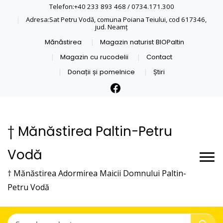
Telefon:+40 233 893 468 / 0734.171.300
Adresa:Sat Petru Vodă, comuna Poiana Teiului, cod 617346,
jud. Neamţ
Mănăstirea
Magazin naturist BIOPaltin
Magazin cu rucodelii
Contact
Donații și pomelnice
Știri
† Mănăstirea Paltin-Petru
Vodă
† Mănăstirea Adormirea Maicii Domnului Paltin-
Petru Vodă