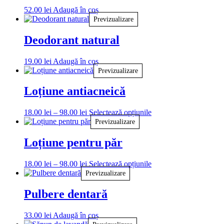
52.00
lei
Adaugă în coș
Previzualizare
Deodorant natural
19.00
lei
Adaugă în coș
Previzualizare
Loțiune antiacneică
Interval
Acest
18.00
lei
–
98.00
lei
Selectează opțiunile
de
produs
Previzualizare
prețuri:
are
18.00 lei
mai
Loțiune pentru păr
până
multe
la
variații.
Interval
Acest
18.00
lei
–
98.00
lei
Selectează opțiunile
98.00 lei
Opțiunile
de
produs
Previzualizare
pot
prețuri:
are
fi
18.00 lei
mai
Pulbere dentară
alese
până
multe
în
la
variații.
pagina
33.00
lei
Adaugă în coș
98.00 lei
Opțiunile
produsului.