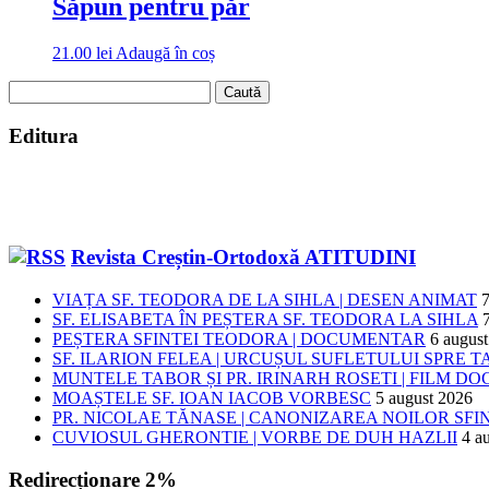
Săpun pentru păr
21.00
lei
Adaugă în coș
Caută
după:
Editura
Revista Creștin-Ortodoxă ATITUDINI
VIAȚA SF. TEODORA DE LA SIHLA | DESEN ANIMAT
7
SF. ELISABETA ÎN PEȘTERA SF. TEODORA LA SIHLA
PEȘTERA SFINTEI TEODORA | DOCUMENTAR
6 augus
SF. ILARION FELEA | URCUȘUL SUFLETULUI SPRE 
MUNTELE TABOR ȘI PR. IRINARH ROSETI | FILM 
MOAȘTELE SF. IOAN IACOB VORBESC
5 august 2026
PR. NICOLAE TĂNASE | CANONIZAREA NOILOR SFI
CUVIOSUL GHERONTIE | VORBE DE DUH HAZLII
4 a
Redirecționare 2%