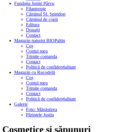
Fundația Justin Pârvu
Filantropie
Căminul Sf. Spiridon
Căminul de copii
Editura
Donații
Contact
Magazin naturist BIOPaltin
Coș
Contul meu
Trimite comanda
Contact
Politică de confidențialitate
Magazin cu Rucodelii
Coș
Contul meu
Trimite comanda
Contact
Politică de confidențialitate
Galerie
Foto: Mănăstirea
Părintele Justin
Cosmetice și săpunuri