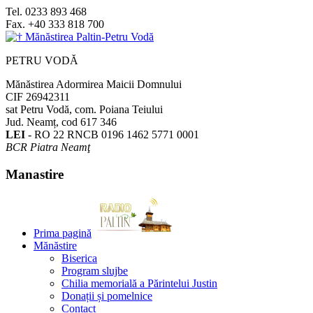
Tel.
0233 893 468
Fax.
+40 333 818 700
PETRU VODĂ
Mănăstirea Adormirea Maicii Domnului
CIF 26942311
sat Petru Vodă, com. Poiana Teiului
Jud. Neamț, cod 617 346
LEI
- RO 22 RNCB 0196 1462 5771 0001
BCR Piatra Neamţ
Manastire
Prima pagină
Mănăstire
Biserica
Program slujbe
Chilia memorială a Părintelui Justin
Donații și pomelnice
Contact