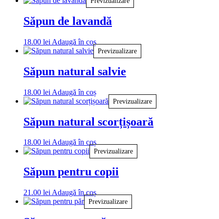
Previzualizare
pot
fi
Săpun de lavandă
alese
în
pagina
18.00
lei
Adaugă în coș
produsului.
Previzualizare
Săpun natural salvie
18.00
lei
Adaugă în coș
Previzualizare
Săpun natural scorțișoară
18.00
lei
Adaugă în coș
Previzualizare
Săpun pentru copii
21.00
lei
Adaugă în coș
Previzualizare