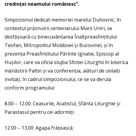
credinței neamului românesc”.
Simpozionul dedicat memoriei marelui Duhovnic, în
contextul prăznuirii centenarului Marii Uniri, se
desfășoară cu binecuvântarea Înaltpreasfințitului
Teofan, Mitropolitul Moldovei și Bucovinei, și în
prezența Preasfințitului Părinte Ignatie, Episcop al
Hușilor, care va oficia slujba Sfintei Liturghii în biserica
mănăstirii Paltin și va conferenția, alături de ceilalți
invitați, în cadrul simpozionului, ce se va derula
conform programului:
8.00 – 12.00: Ceasurile, Acatistul, Sfânta Liturghie și
Parastasul pentru cei adormiți;
12.00 – 13.00: Agapa frățească;