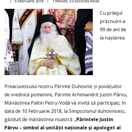
6 februarie 2018
1 minute, 32 seconds Read
By
paltin
Cu prilejul
prăznuirii a
99 de ani de
la nașterea
Preacuviosului nostru Părinte Duhovnic și povățuitor
de vrednică pomenire, Părinte Arhimandrit Justin Pârvu,
Mănăstirea Paltin Petru-Vodă vă invită să participați, în
data de 10 Februarie 2018, la Simpozionul duhovnicesc,
găzduit de mănăstirea noastră: „
Părintele Justin
Pârvu – simbol al unității naționale și apologet al