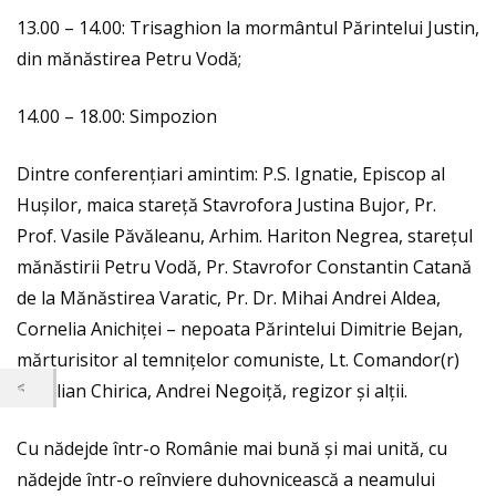
13.00 – 14.00: Trisaghion la mormântul Părintelui Justin,
din mănăstirea Petru Vodă;
14.00 – 18.00: Simpozion
Dintre conferențiari amintim: P.S. Ignatie, Episcop al
Hușilor, maica stareță Stavrofora Justina Bujor, Pr.
Prof. Vasile Păvăleanu, Arhim. Hariton Negrea, starețul
mănăstirii Petru Vodă, Pr. Stavrofor Constantin Catană
de la Mănăstirea Varatic, Pr. Dr. Mihai Andrei Aldea,
Cornelia Anichiței – nepoata Părintelui Dimitrie Bejan,
mărturisitor al temnițelor comuniste, Lt. Comandor(r)
Aurelian Chirica, Andrei Negoiță, regizor și alții.
Cu nădejde într-o Românie mai bună și mai unită, cu
nădejde într-o reînviere duhovnicească a neamului