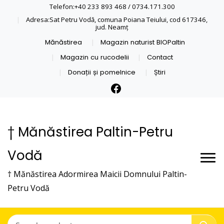
Telefon:+40 233 893 468 / 0734.171.300
Adresa:Sat Petru Vodă, comuna Poiana Teiului, cod 617346,
jud. Neamţ
Mănăstirea
Magazin naturist BIOPaltin
Magazin cu rucodelii
Contact
Donații și pomelnice
Știri
† Mănăstirea Paltin-Petru
Vodă
† Mănăstirea Adormirea Maicii Domnului Paltin-
Petru Vodă