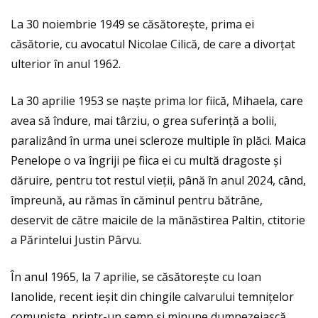
La 30 noiembrie 1949 se căsătorește, prima ei
căsătorie, cu avocatul Nicolae Cilică, de care a divorțat
ulterior în anul 1962.
La 30 aprilie 1953 se naște prima lor fiică, Mihaela, care
avea să îndure, mai târziu, o grea suferință a bolii,
paralizând în urma unei scleroze multiple în plăci. Maica
Penelope o va îngriji pe fiica ei cu multă dragoste și
dăruire, pentru tot restul vieții, până în anul 2024, când,
împreună, au rămas în căminul pentru bătrâne,
deservit de către maicile de la mănăstirea Paltin, ctitorie
a Părintelui Justin Pârvu.
În anul 1965, la 7 aprilie, se căsătorește cu Ioan
Ianolide, recent ieșit din chingile calvarului temnițelor
comuniste, printr-un semn și minune dumnezeiască.