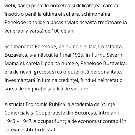
vieții, dar și plină de noblețea și delicatețea, care au
însoțit-o până la ultima ei suflare, schimonahia
Penelope Ianolide a părăsit viața aceasta trecătoare la
venerabila vârstă de 100 de ani.
Schimonahia Penelope, pe numele ei laic, Constanța
Buzavelca, s-a născut la 1 mai 1925, în Turnu Severin.
Mama ei, căreia îi poartă numele, Penelope Buzavelca,
era de neam grecesc și cu o puternică personalitate,
înveșmântată în lumina credinței, fiindu-i neîncetat o
sursa de inspirație și pildă de viețuire.
A studiat Economie Publică la Academia de Științe
Comerciale și Cooperatiste din București, între anii
1943 – 1947. A ocupat funcția de economist contabil în
câteva instituții de stat.