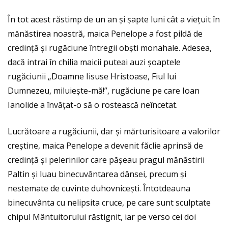
În tot acest răstimp de un an și șapte luni cât a viețuit în
mănăstirea noastră, maica Penelope a fost pildă de
credință și rugăciune întregii obști monahale. Adesea,
dacă intrai în chilia maicii puteai auzi șoaptele
rugăciunii „Doamne Iisuse Hristoase, Fiul lui
Dumnezeu, miluiește-mă!”, rugăciune pe care Ioan
Ianolide a învățat-o să o rostească neîncetat.
Lucrătoare a rugăciunii, dar și mărturisitoare a valorilor
creștine, maica Penelope a devenit făclie aprinsă de
credință și pelerinilor care pășeau pragul mănăstirii
Paltin și luau binecuvântarea dânsei, precum și
nestemate de cuvinte duhovnicești. Întotdeauna
binecuvânta cu nelipsita cruce, pe care sunt sculptate
chipul Mântuitorului răstignit, iar pe verso cei doi