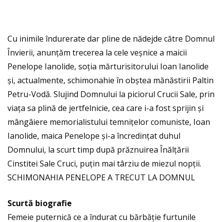
Cu inimile îndurerate dar pline de nădejde către Domnul
Învierii, anunțăm trecerea la cele veșnice a maicii
Penelope Ianolide, soția mărturisitorului Ioan Ianolide
și, actualmente, schimonahie în obștea mănăstirii Paltin
Petru-Vodă. Slujind Domnului la piciorul Crucii Sale, prin
viața sa plină de jertfelnicie, cea care i-a fost sprijin și
mângâiere memorialistului temnițelor comuniste, Ioan
Ianolide, maica Penelope și-a încredințat duhul
Domnului, la scurt timp după prăznuirea Înălțării
Cinstitei Sale Cruci, puțin mai târziu de miezul nopții.
SCHIMONAHIA PENELOPE A TRECUT LA DOMNUL
Scurtă biografie
Femeie puternică ce a îndurat cu bărbăție furtunile