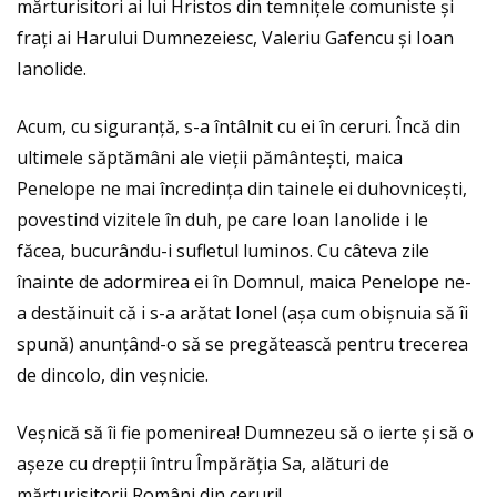
mărturisitori ai lui Hristos din temnițele comuniste și
frați ai Harului Dumnezeiesc, Valeriu Gafencu și Ioan
Ianolide.
Acum, cu siguranță, s-a întâlnit cu ei în ceruri. Încă din
ultimele săptămâni ale vieții pământești, maica
Penelope ne mai încredința din tainele ei duhovnicești,
povestind vizitele în duh, pe care Ioan Ianolide i le
făcea, bucurându-i sufletul luminos. Cu câteva zile
înainte de adormirea ei în Domnul, maica Penelope ne-
a destăinuit că i s-a arătat Ionel (așa cum obișnuia să îi
spună) anunțând-o să se pregătească pentru trecerea
de dincolo, din veșnicie.
Veșnică să îi fie pomenirea! Dumnezeu să o ierte și să o
așeze cu drepții întru Împărăția Sa, alături de
mărturisitorii Români din ceruri!