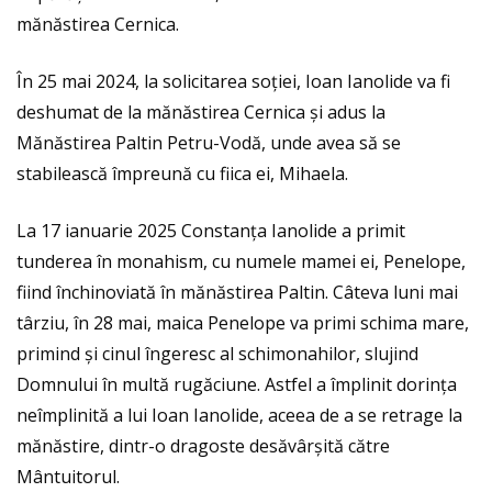
mănăstirea Cernica.
În 25 mai 2024, la solicitarea soției, Ioan Ianolide va fi
deshumat de la mănăstirea Cernica și adus la
Mănăstirea Paltin Petru-Vodă, unde avea să se
stabilească împreună cu fiica ei, Mihaela.
La 17 ianuarie 2025 Constanța Ianolide a primit
tunderea în monahism, cu numele mamei ei, Penelope,
fiind închinoviată în mănăstirea Paltin. Câteva luni mai
târziu, în 28 mai, maica Penelope va primi schima mare,
primind și cinul îngeresc al schimonahilor, slujind
Domnului în multă rugăciune. Astfel a împlinit dorința
neîmplinită a lui Ioan Ianolide, aceea de a se retrage la
mănăstire, dintr-o dragoste desăvârșită către
Mântuitorul.