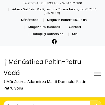
Telefon:+40 233 893 468 / 0734.171.300
Adresa:Sat Petru Vodă, comuna Poiana Teiului, cod 617346,
jud. Neamţ
Mănăstirea
Magazin naturist BIOPaltin
Magazin cu rucodelii
Contact
Donații și pomelnice
Știri
† Mănăstirea Paltin-Petru
Vodă
† Mănăstirea Adormirea Maicii Domnului Paltin-
Petru Vodă