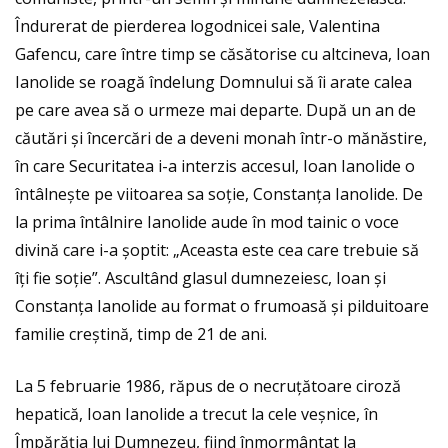
Îndurerat de pierderea logodnicei sale, Valentina
Gafencu, care între timp se căsătorise cu altcineva, Ioan
Ianolide se roagă îndelung Domnului să îi arate calea
pe care avea să o urmeze mai departe. După un an de
căutări și încercări de a deveni monah într-o mănăstire,
în care Securitatea i-a interzis accesul, Ioan Ianolide o
întâlnește pe viitoarea sa soție, Constanța Ianolide. De
la prima întâlnire Ianolide aude în mod tainic o voce
divină care i-a șoptit: „Aceasta este cea care trebuie să
îți fie soție”. Ascultând glasul dumnezeiesc, Ioan și
Constanța Ianolide au format o frumoasă și pilduitoare
familie creștină, timp de 21 de ani.
La 5 februarie 1986, răpus de o necruțătoare ciroză
hepatică, Ioan Ianolide a trecut la cele veșnice, în
Împărăția lui Dumnezeu, fiind înmormântat la