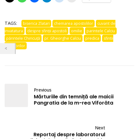
TAGS:
biserica Zlatari
chemarea apostolilor
cuvant de
invatatura
despre sfinții apostoli
omilie
parintele Calciu
părintele Chiricuță
pr. Gheorghe Calciu
predica
sfintii
inchisorilor
Previous
Mărturiile din temniță ale maicii
Pangratia de la m-rea Viforâta
Next
Reportaj despre laboratorul