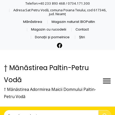
Telefon:+40 233 893 468 / 0734.171.300
Adresa:Sat Petru Vodă, comuna Poiana Teiului, cod 617346,
jud. Neamţ
Mănăstirea
Magazin naturist BIOPaltin
Magazin cu rucodelii
Contact
Donații și pomelnice
Știri
† Mănăstirea Paltin-Petru
Vodă
† Mănăstirea Adormirea Maicii Domnului Paltin-
Petru Vodă