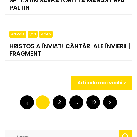
SF. IUSTIN SĂRBĂTORIT LA MĂNĂSTIREA
PALTIN
Articole
Știri
Video
HRISTOS A ÎNVIAT! CÂNTĂRI ALE ÎNVIERII |
FRAGMENT
Navigare
Articole mai vechi
în
Paginație
articole
articole
1
2
…
19
Caută