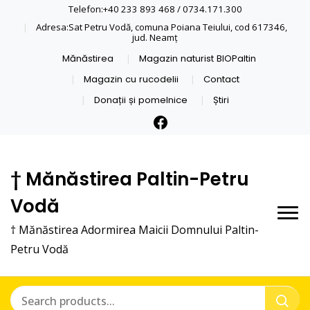
Telefon:+40 233 893 468 / 0734.171.300
Adresa:Sat Petru Vodă, comuna Poiana Teiului, cod 617346,
jud. Neamţ
Mănăstirea
Magazin naturist BIOPaltin
Magazin cu rucodelii
Contact
Donații și pomelnice
Știri
† Mănăstirea Paltin-Petru
Vodă
† Mănăstirea Adormirea Maicii Domnului Paltin-
Petru Vodă